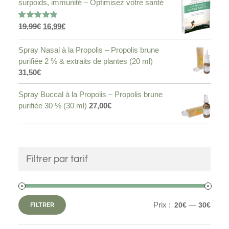
surpoids, immunité – Optimisez votre santé
Le
Le
19,99
€
16,99
€
Note
5.00
sur 5
prix
prix
initial
actuel
Spray Nasal à la Propolis – Propolis brune
était :
est :
purifiée 2 % & extraits de plantes (20 ml)
19,99€.
16,99€.
31,50
€
Spray Buccal à la Propolis – Propolis brune
purifiée 30 % (30 ml)
27,00
€
Filtrer par tarif
Prix :
—
FILTRER
20€
30€
Prix
Prix
min
max