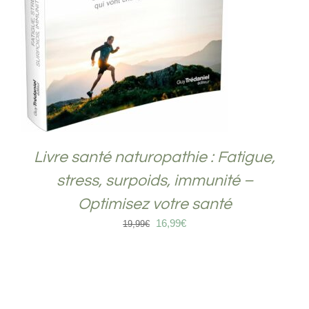
Livre santé naturopathie : Fatigue,
stress, surpoids, immunité –
Optimisez votre santé
Le
Le
16,99
€
19,99
€
prix
prix
initial
actuel
était :
est :
19,99€.
16,99€.