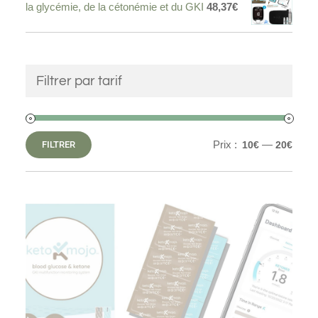
la glycémie, de la cétonémie et du GKI
48,37
€
Filtrer par tarif
Prix :
—
FILTRER
10€
20€
Prix
Prix
min
max