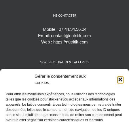
ME CONTACTER
Mobile :
07.44.94.96.04
Email:
contact@nutritik.com
Web :
https://nutritik.com
MOYENS DE PAIEMENT ACCEPTÉS
Espèces (EUR)
Gérer le consentement aux
Cartes bancaires (VISA, Mastercard et AMEX)
cookies
Virements instantanés
Pour offrir les meilleures expériences, nous utilisons des technologies
Cryptomonnaies (BTC)
telles que les cookies pour stocker et/ou accéder aux informations des
appareils. Le fait de consentir à ces technologies nous permettra de traiter
des données telles que le comportement de navigation ou les ID uniques
sur ce site. Le fait de ne pas consentir ou de retirer son consentement peut
avoir un effet négatif sur certaines caractéristiques et fonctions.