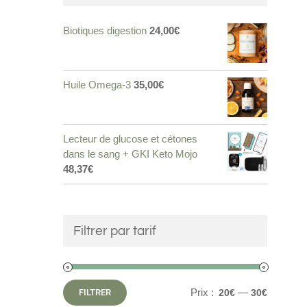
Biotiques digestion
24,00
€
Huile Omega-3
35,00
€
Lecteur de glucose et cétones
dans le sang + GKI Keto Mojo
48,37
€
Filtrer par tarif
Prix :
—
FILTRER
20€
30€
Prix
Prix