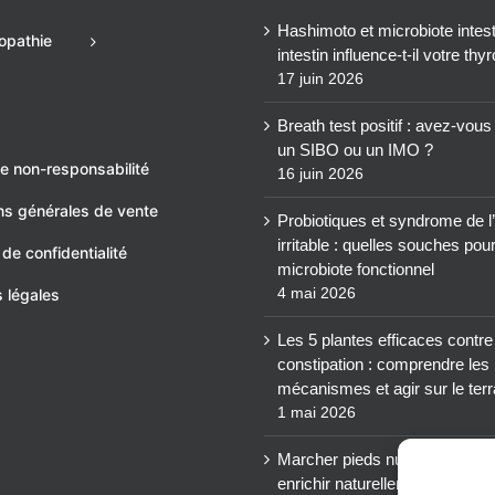
Hashimoto et microbiote intesti
opathie
intestin influence-t-il votre thy
17 juin 2026
Breath test positif : avez-vou
un SIBO ou un IMO ?
e non-responsabilité
16 juin 2026
ns générales de vente
Probiotiques et syndrome de l’
irritable : quelles souches pou
 de confidentialité
microbiote fonctionnel
4 mai 2026
 légales
Les 5 plantes efficaces contre
constipation : comprendre les
mécanismes et agir sur le terr
1 mai 2026
Marcher pieds nus : un levier 
enrichir naturellement votre m