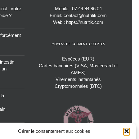
nal : votre
Mobile :
07.44.94.96.04
roïde ?
Email:
contact@nutritik.com
Web :
https://nutritik.com
s forcément
MOYENS DE PAIEMENT ACCEPTÉS
Espèces (EUR)
intestin
Cartes bancaires (VISA, Mastercard et
r un
AMEX)
Virements instantanés
Cryptomonnaies (BTC)
 la
ain
oublié pour
Gérer le consentement aux cookies
icrobiote