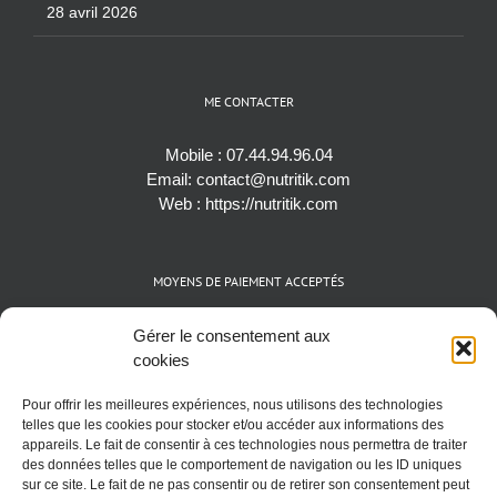
28 avril 2026
ME CONTACTER
Mobile :
07.44.94.96.04
Email:
contact@nutritik.com
Web :
https://nutritik.com
MOYENS DE PAIEMENT ACCEPTÉS
Espèces (EUR)
Gérer le consentement aux
Cartes bancaires (VISA, Mastercard et AMEX)
cookies
Virements instantanés
Pour offrir les meilleures expériences, nous utilisons des technologies
Cryptomonnaies (BTC)
telles que les cookies pour stocker et/ou accéder aux informations des
appareils. Le fait de consentir à ces technologies nous permettra de traiter
des données telles que le comportement de navigation ou les ID uniques
sur ce site. Le fait de ne pas consentir ou de retirer son consentement peut