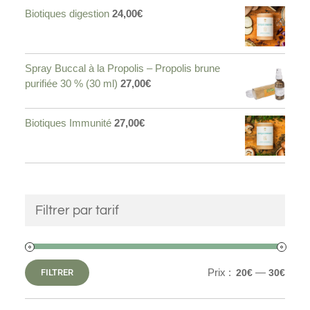
Biotiques digestion
24,00
€
Spray Buccal à la Propolis – Propolis brune
purifiée 30 % (30 ml)
27,00
€
Biotiques Immunité
27,00
€
Filtrer par tarif
Prix :
—
FILTRER
20€
30€
Prix
Prix
min
max