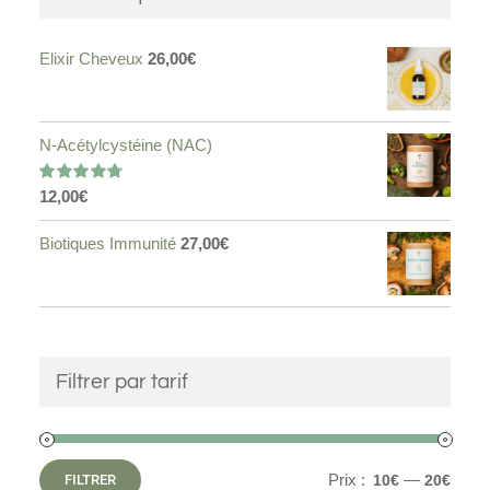
Elixir Cheveux
26,00
€
N-Acétylcystéine (NAC)
12,00
€
Note
4.75
sur 5
Biotiques Immunité
27,00
€
Filtrer par tarif
Prix :
—
FILTRER
10€
20€
Prix
Prix