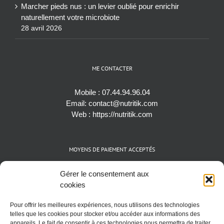
Marcher pieds nus : un levier oublié pour enrichir
naturellement votre microbiote
28 avril 2026
ME CONTACTER
Mobile :
07.44.94.96.04
Email:
contact@nutritik.com
Web :
https://nutritik.com
MOYENS DE PAIEMENT ACCEPTÉS
Espèces (EUR)
Gérer le consentement aux
Cartes bancaires (VISA, Mastercard et AMEX)
cookies
Virements instantanés
Pour offrir les meilleures expériences, nous utilisons des technologies
Cryptomonnaies (BTC)
telles que les cookies pour stocker et/ou accéder aux informations des
appareils. Le fait de consentir à ces technologies nous permettra de traiter