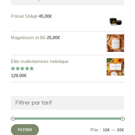
Primal Shilajit
45,00
€
Magnésium et B6
25,00
€
Elite multivitamines holistique
129,00
€
Note
5.00
sur 5
Filtrer par tarif
Prix :
—
FILTRER
10€
20€
Prix
Prix