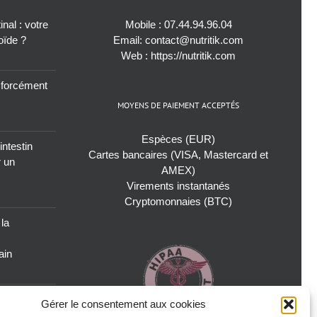
nal : votre
Mobile :
07.44.94.96.04
roïde ?
Email:
contact@nutritik.com
Web :
https://nutritik.com
s forcément
MOYENS DE PAIEMENT ACCEPTÉS
Espèces (EUR)
intestin
Cartes bancaires (VISA, Mastercard et
r un
AMEX)
Virements instantanés
Cryptomonnaies (BTC)
 la
ain
oublié pour
Gérer le consentement aux cookies
icrobiote