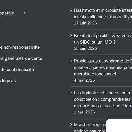
Hashimoto et microbiote intesti
opathie
intestin influence-t-il votre thy
17 juin 2026
Breath test positif : avez-vou
un SIBO ou un IMO ?
e non-responsabilité
16 juin 2026
ns générales de vente
Probiotiques et syndrome de l’
irritable : quelles souches pou
 de confidentialité
microbiote fonctionnel
4 mai 2026
 légales
Les 5 plantes efficaces contre
constipation : comprendre les
mécanismes et agir sur le terr
1 mai 2026
Marcher pieds nus : un levier 
enrichir naturellement votre m