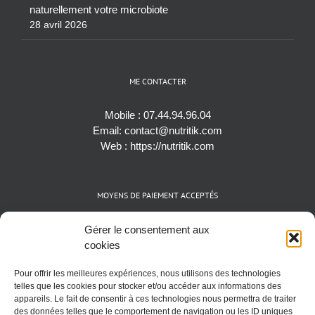
naturellement votre microbiote
28 avril 2026
ME CONTACTER
Mobile :
07.44.94.96.04
Email:
contact@nutritik.com
Web :
https://nutritik.com
MOYENS DE PAIEMENT ACCEPTÉS
Espèces (EUR)
Gérer le consentement aux
Cartes bancaires (VISA, Mastercard et AMEX)
cookies
Virements instantanés
Pour offrir les meilleures expériences, nous utilisons des technologies
Cryptomonnaies (BTC)
telles que les cookies pour stocker et/ou accéder aux informations des
appareils. Le fait de consentir à ces technologies nous permettra de traiter
des données telles que le comportement de navigation ou les ID uniques