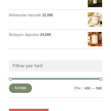
Mélatonine naturelle
32,00
€
Biotiques digestion
24,00
€
Filtrer par tarif
Prix :
—
FILTRER
40€
50€
Prix
Prix
min
max